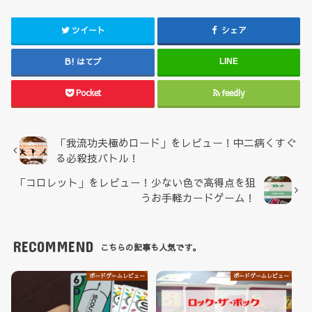
ツイート
シェア
はてブ
LINE
Pocket
feedly
「我流功夫極めロード」をレビュー！中二病くすぐ
る必殺技バトル！
「コロレット」をレビュー！少ない色で高得点を狙
うお手軽カードゲーム！
RECOMMEND
こちらの記事も人気です。
ボードゲームレビュー
ボードゲームレビュー