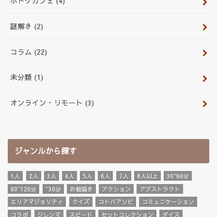
ボドゲカフェ
(4)
謎解き
(2)
コラム
(22)
未分類
(1)
オンライン・リモート
(3)
ジャンルから探す
1人
2人
3人
4人
5人
6人
7人
8人以上
30~60分
60~120分
~30分
お絵描き
アクション
アブストラクト
エリアマジョリティ
クイズ
コトバアソビ
コミュニケーション
コラボ
ジレンマ
スピード
セットコレクション
ダイス