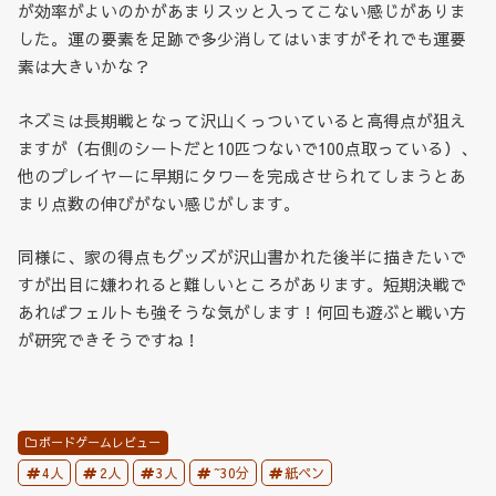
が効率がよいのかがあまりスッと入ってこない感じがありま
した。運の要素を足跡で多少消してはいますがそれでも運要
素は大きいかな？
ネズミは長期戦となって沢山くっついていると高得点が狙え
ますが（右側のシートだと10匹つないで100点取っている）、
他のプレイヤーに早期にタワーを完成させられてしまうとあ
まり点数の伸びがない感じがします。
同様に、家の得点もグッズが沢山書かれた後半に描きたいで
すが出目に嫌われると難しいところがあります。短期決戦で
あればフェルトも強そうな気がします！何回も遊ぶと戦い方
が研究できそうですね！
ボードゲームレビュー
4人
2人
3人
~30分
紙ペン