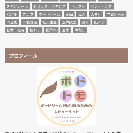
チキンレース
トリックテイキング
ドラフト
バッティング
パズル
ブラフ
ワードゲーム
企画
協力
大喜利
学習ゲーム
心理戦
手札管理
拡大生産
正体隠匿
競り
紙ペン
経営・経済
脳トレ
賑やか
連想
陣取り
プロフィール