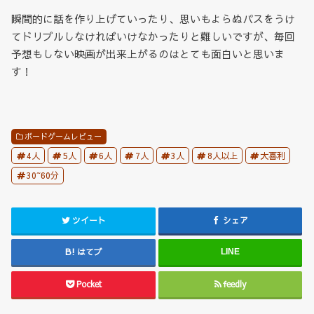
瞬間的に話を作り上げていったり、思いもよらぬパスをうけ
てドリブルしなければいけなかったりと難しいですが、毎回
予想もしない映画が出来上がるのはとても面白いと思いま
す！
ボードゲームレビュー
4人
5人
6人
7人
3人
8人以上
大喜利
30~60分
ツイート
シェア
はてブ
LINE
Pocket
feedly