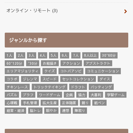
オンライン・リモート
(3)
ジャンルから探す
1人
2人
3人
4人
5人
6人
7人
8人以上
30~60分
60~120分
~30分
お絵描き
アクション
アブストラクト
エリアマジョリティ
クイズ
コトバアソビ
コミュニケーション
コラボ
ジレンマ
スピード
セットコレクション
ダイス
チキンレース
トリックテイキング
ドラフト
バッティング
パズル
ブラフ
ワードゲーム
企画
協力
大喜利
学習ゲーム
心理戦
手札管理
拡大生産
正体隠匿
競り
紙ペン
経営・経済
脳トレ
賑やか
連想
陣取り