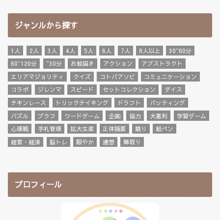
ジャンルから探す
1人
2人
3人
4人
5人
6人
7人
8人以上
30~60分
60~120分
~30分
お絵描き
アクション
アブストラクト
エリアマジョリティ
クイズ
コトバアソビ
コミュニケーション
コラボ
ジレンマ
スピード
セットコレクション
ダイス
チキンレース
トリックテイキング
ドラフト
バッティング
パズル
ブラフ
ワードゲーム
企画
協力
大喜利
学習ゲーム
心理戦
手札管理
拡大生産
正体隠匿
競り
紙ペン
経営・経済
脳トレ
賑やか
連想
陣取り
プロフィール