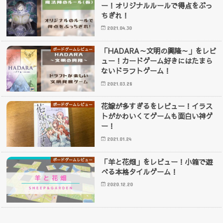
ー！オリジナルルールで得点をぶっ
ちぎれ！
2021.04.30
「HADARA～文明の興隆～」をレビ
ボードゲームレビュー
ュー！カードゲーム好きにはたまら
ないドラフトゲーム！
2021.03.28
花嫁が多すぎるをレビュー！イラス
ボードゲームレビュー
トがかわいくてゲームも面白い神ゲ
ー！
2021.01.24
「羊と花畑」をレビュー！小箱で遊
ボードゲームレビュー
べる本格タイルゲーム！
2020.12.20