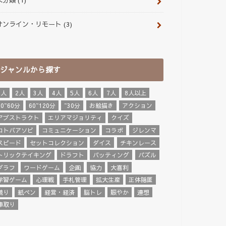
オンライン・リモート
(3)
ジャンルから探す
1人
2人
3人
4人
5人
6人
7人
8人以上
30~60分
60~120分
~30分
お絵描き
アクション
アブストラクト
エリアマジョリティ
クイズ
コトバアソビ
コミュニケーション
コラボ
ジレンマ
スピード
セットコレクション
ダイス
チキンレース
トリックテイキング
ドラフト
バッティング
パズル
ブラフ
ワードゲーム
企画
協力
大喜利
学習ゲーム
心理戦
手札管理
拡大生産
正体隠匿
競り
紙ペン
経営・経済
脳トレ
賑やか
連想
陣取り