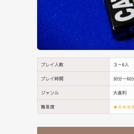
プレイ人数
３～6人
プレイ時間
30分～6
ジャンル
大喜利
難易度
★☆☆☆