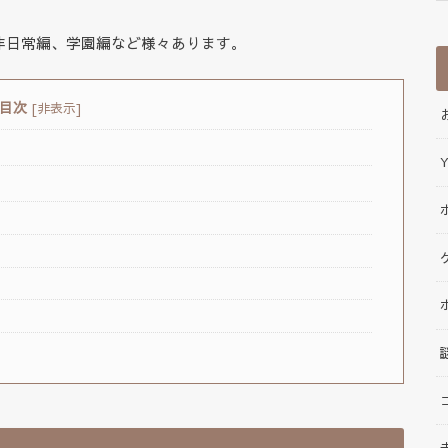
非日常編、学園編など様々あります。
目次
[
非表示
]