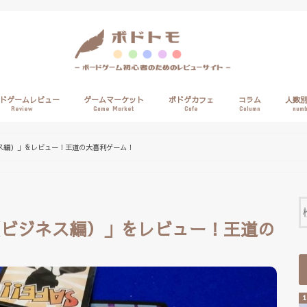
ドゲームレビュー
ゲームマーケット
ボドゲカフェ
コラム
人数
Review
Game Market
Cafe
Column
numb
1人
2人
3人
4人
5人
6人
7人
8人以
ス編）」をレビュー！王道の大喜利ゲーム！
（ビジネス編）」をレビュー！王道の