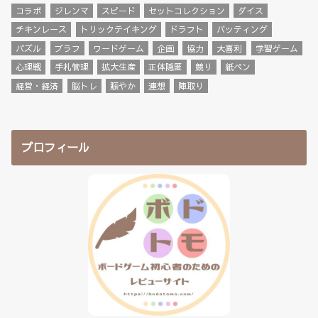
コラボ
ジレンマ
スピード
セットコレクション
ダイス
チキンレース
トリックテイキング
ドラフト
バッティング
パズル
ブラフ
ワードゲーム
企画
協力
大喜利
学習ゲーム
心理戦
手札管理
拡大生産
正体隠匿
競り
紙ペン
経営・経済
脳トレ
賑やか
連想
陣取り
プロフィール