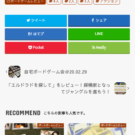
4人
2人
3人
アクション
ボードゲームレビュー
ツイート
シェア
はてブ
LINE
Pocket
feedly
自宅ボードゲーム会＠20.02.29
「エルドラドを探して」をレビュー！探検家となっ
てジャングルを進もう！
RECOMMEND
こちらの記事も人気です。
ボードゲームレビュー
ボードゲームレビュー