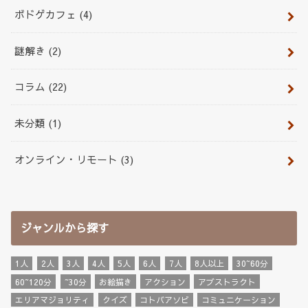
ボドゲカフェ
(4)
謎解き
(2)
コラム
(22)
未分類
(1)
オンライン・リモート
(3)
ジャンルから探す
1人
2人
3人
4人
5人
6人
7人
8人以上
30~60分
60~120分
~30分
お絵描き
アクション
アブストラクト
エリアマジョリティ
クイズ
コトバアソビ
コミュニケーション