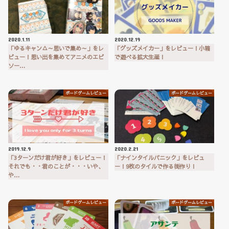
2020.1.11
2020.12.19
「ゆるキャン△～思いで集め～」をレ
「グッズメイカー」をレビュー！小箱
ビュー！思い出を集めてアニメのエピ
で遊べる拡大生産！
ソー…
ボードゲームレビュー
ボードゲームレビュー
2019.12.9
2020.2.21
「3ターンだけ君が好き」をレビュー！
「ナインタイルパニック」をレビュ
それでも・・君のことが・・・いや、
ー！9枚のタイルで作る街作り！
や…
ボードゲームレビュー
ボードゲームレビュー