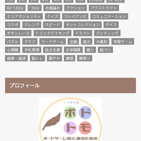
60~120分
~30分
お絵描き
アクション
アブストラクト
エリアマジョリティ
クイズ
コトバアソビ
コミュニケーション
コラボ
ジレンマ
スピード
セットコレクション
ダイス
チキンレース
トリックテイキング
ドラフト
バッティング
パズル
ブラフ
ワードゲーム
企画
協力
大喜利
学習ゲーム
心理戦
手札管理
拡大生産
正体隠匿
競り
紙ペン
経営・経済
脳トレ
賑やか
連想
陣取り
プロフィール