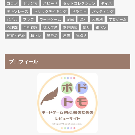
コラボ
ジレンマ
スピード
セットコレクション
ダイス
チキンレース
トリックテイキング
ドラフト
バッティング
パズル
ブラフ
ワードゲーム
企画
協力
大喜利
学習ゲーム
心理戦
手札管理
拡大生産
正体隠匿
競り
紙ペン
経営・経済
脳トレ
賑やか
連想
陣取り
プロフィール