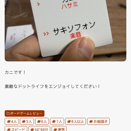
カニです！
素敵なドットライフをエンジョイしてください！
ボードゲームレビュー
4人
5人
6人
7人
8人以上
お絵描き
スピード
30~60分
連想